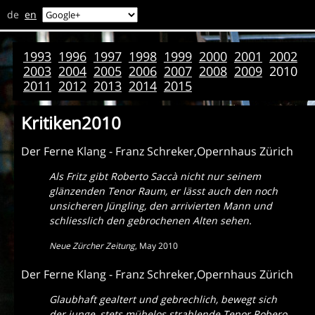
de
en
1993
1996
1997
1998
1999
2000
2001
2002
2003
2004
2005
2006
2007
2008
2009
2010
2011
2012
2013
2014
2015
Kritiken2010
Der Ferne Klang - Franz Schreker,Opernhaus Zürich
Als Fritz gibt Roberto Saccà nicht nur seinem
glänzenden Tenor Raum, er lässt auch den noch
unsicheren Jüngling, den arrivierten Mann und
schliesslich den gebrochenen Alten sehen.
Neue Zürcher Zeitung
,
May 2010
Der Ferne Klang - Franz Schreker,Opernhaus Zürich
Glaubhaft gealtert und gebrechlich, bewegt sich
der junge, stets mühelos strahlende Tenor Robero