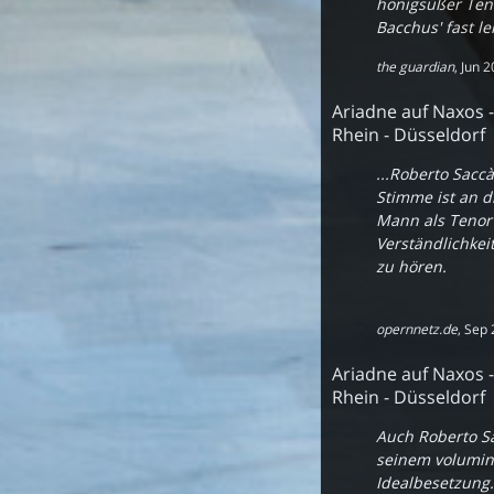
honigsüßer Teno
Bacchus' fast le
the guardian
,
Jun 
Ariadne auf Naxos 
Rhein - Düsseldorf
...Roberto Sacc
Stimme ist an 
Mann als Tenor
Verständlichkei
zu hören.
opernnetz.de
,
Sep 
Ariadne auf Naxos 
Rhein - Düsseldorf
Auch Roberto Sa
seinem volumin
Idealbesetzung