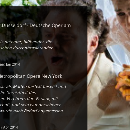
,Düsseldorf - Deutsche Oper am
ls potenter, blühender, die
 schön durchphrasierender
ger
,
Jan 2014
,Metropolitan Opera New York
ar als Matteo perfekt besetzt und
die Gereiztheit des
n Verehrers dar. Er sang mit
schaft, und sein wunderschöner
r wurde nach Bedarf angemessen
m
,
Apr 2014