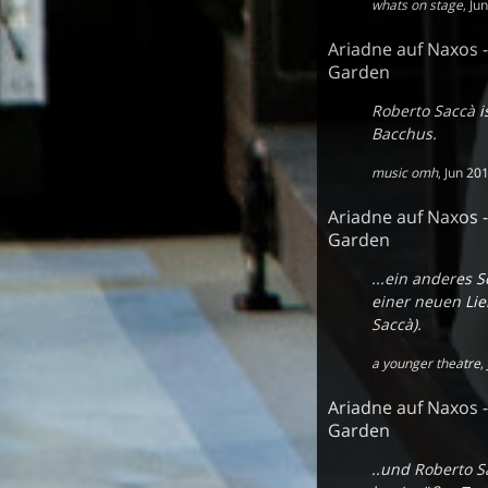
whats on stage
,
Ju
Ariadne auf Naxos 
Garden
Roberto Saccà i
Bacchus.
music omh
,
Jun 20
Ariadne auf Naxos 
Garden
...ein anderes 
einer neuen Lie
Saccà).
a younger theatre
,
Ariadne auf Naxos 
Garden
..und Roberto 