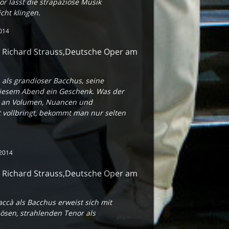
r lässt die strapaziöse Musik
icht klingen.
2014
- Richard Strauss,Deutsche Oper am
à als grandioser Bacchus, seine
diesem Abend ein Geschenk. Was der
 an Volumen, Nuancen und
t vollbringt, bekommt man nur selten
2014
- Richard Strauss,Deutsche Oper am
ccà als Bacchus erweist sich mit
ösen, strahlenden Tenor als
.