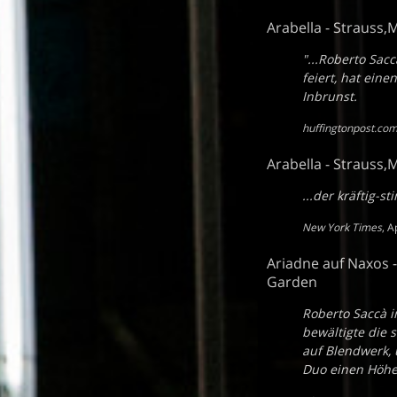
Arabella - Strauss
"...Roberto Sac
feiert, hat ein
Inbrunst.
huffingtonpost.co
Arabella - Strauss
...der kräftig-s
New York Times
,
A
Ariadne auf Naxos 
Garden
Roberto Saccà i
bewältigte die 
auf Blendwerk, 
Duo einen Höhe