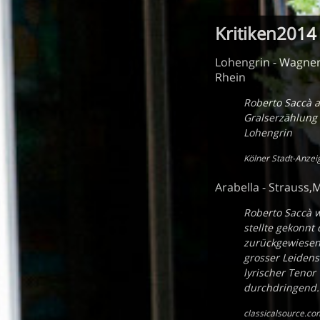
Kritiken2014
Lohengrin - Wagner
Rhein
Roberto Saccà a
Gralserzählung
Lohengrin
Kölner Stadt-Anzei
Arabella - Strauss
Roberto Saccà w
stellte gekonnt 
zurückgewiesene
grosser Leiden
lyrischer Teno
durchdringend.
classicalsource.co