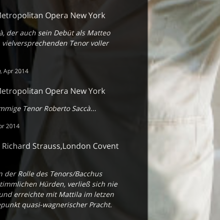
,Metropolitan Opera New York
cà, der auch sein Debüt als Matteo
en vielversprechenden Tenor voller
m
,
Apr 2014
,Metropolitan Opera New York
timmige Tenor Roberto Saccà...
pr 2014
- Richard Strauss,London Covent
n der Rolle des Tenors/Bacchus
stimmlichen Hürden, verließ sich nie
und erreichte mit Mattila im letzen
punkt quasi-wagnerischer Pracht.