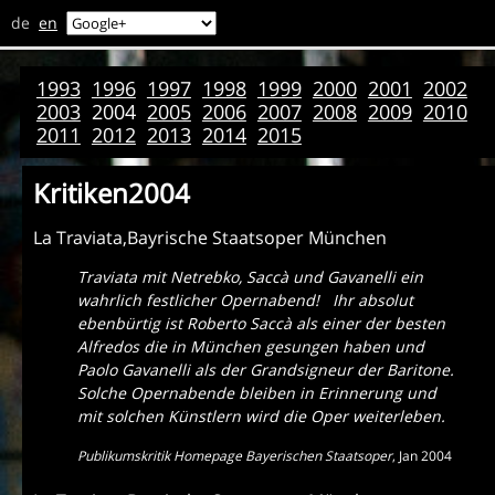
de
en
1993
1996
1997
1998
1999
2000
2001
2002
2003
2004
2005
2006
2007
2008
2009
2010
2011
2012
2013
2014
2015
Kritiken2004
La Traviata,Bayrische Staatsoper München
Traviata mit Netrebko, Saccà und Gavanelli ein
wahrlich festlicher Opernabend! Ihr absolut
ebenbürtig ist Roberto Saccà als einer der besten
Alfredos die in München gesungen haben und
Paolo Gavanelli als der Grandsigneur der Baritone.
Solche Opernabende bleiben in Erinnerung und
mit solchen Künstlern wird die Oper weiterleben.
Publikumskritik Homepage Bayerischen Staatsoper
,
Jan 2004